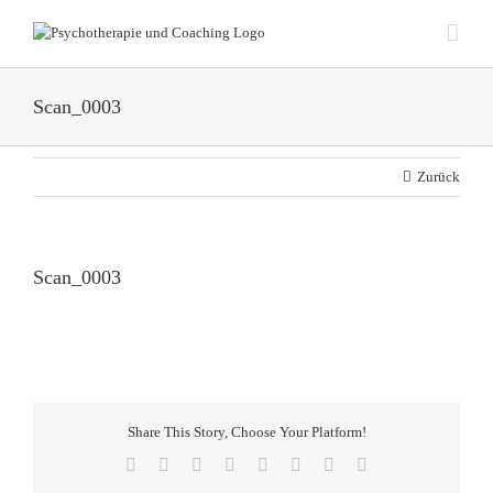
Zum
Inhalt
springen
Scan_0003
Zurück
Scan_0003
Share This Story, Choose Your Platform!
Facebook
X
Reddit
LinkedIn
Tumblr
Pinterest
Vk
E-
Mail