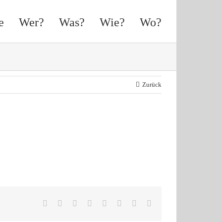
e
Wer?
Was?
Wie?
Wo?
Zurück
Facebook
X
Reddit
LinkedIn
Tumblr
Pinterest
Vk
E-
Mail