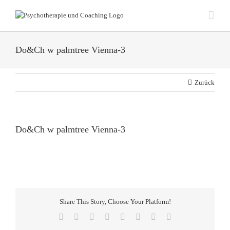
Zum
Inhalt
springen
Do&Ch w palmtree Vienna-3
Zurück
Do&Ch w palmtree Vienna-3
Share This Story, Choose Your Platform!
Facebook
X
Reddit
LinkedIn
Tumblr
Pinterest
Vk
E-
Mail