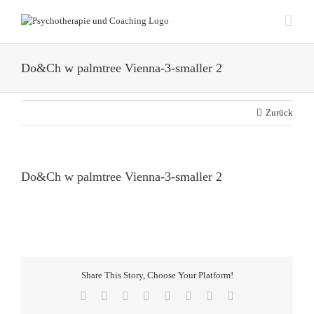
Zum
Inhalt
springen
Do&Ch w palmtree Vienna-3-smaller 2
Zurück
Do&Ch w palmtree Vienna-3-smaller 2
Share This Story, Choose Your Platform!
Facebook
X
Reddit
LinkedIn
Tumblr
Pinterest
Vk
E-
Mail